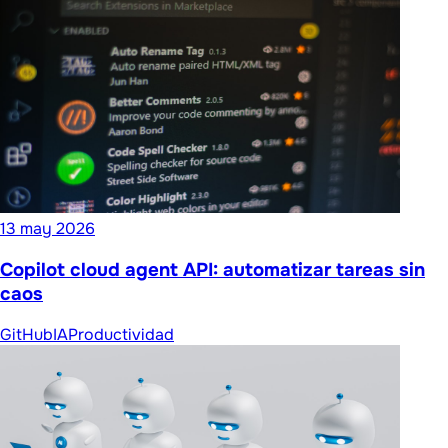
13 may 2026
Copilot cloud agent API: automatizar tareas sin
caos
GitHub
IA
Productividad