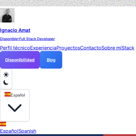
Ignacio Amat
Disponible
•
Full Stack Developer
Perfil técnico
Experiencia
Proyectos
Contacto
Sobre mí
Stack
Disponibilidad
Blog
Español
Español
Spanish