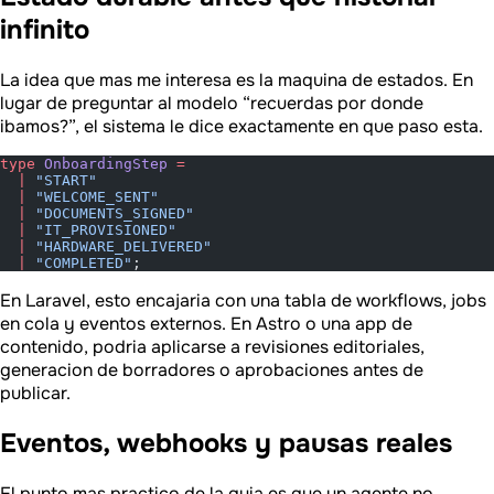
infinito
La idea que mas me interesa es la maquina de estados. En
lugar de preguntar al modelo “recuerdas por donde
ibamos?”, el sistema le dice exactamente en que paso esta.
type
 OnboardingStep
 =
  |
 "START"
  |
 "WELCOME_SENT"
  |
 "DOCUMENTS_SIGNED"
  |
 "IT_PROVISIONED"
  |
 "HARDWARE_DELIVERED"
  |
 "COMPLETED"
;
En Laravel, esto encajaria con una tabla de workflows, jobs
en cola y eventos externos. En Astro o una app de
contenido, podria aplicarse a revisiones editoriales,
generacion de borradores o aprobaciones antes de
publicar.
Eventos, webhooks y pausas reales
El punto mas practico de la guia es que un agente no