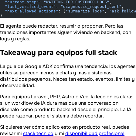
  "current_step"
: 
"WAITING_FOR_CUSTOMER_LOGS"
,
  "last_verified_event"
: 
"diagnostic_request_sent"
,
  "next_allowed_actions"
: [
"summarize_logs"
, 
"ask_follow
}
El agente puede redactar, resumir o proponer. Pero las
transiciones importantes siguen viviendo en backend, con
logs y reglas.
Takeaway para equipos full stack
La guia de Google ADK confirma una tendencia: los agentes
utiles se parecen menos a chats y mas a sistemas
distribuidos pequenos. Necesitan estado, eventos, limites y
observabilidad.
Para equipos Laravel, PHP, Astro o Vue, la leccion es clara:
si un workflow de IA dura mas que una conversacion,
disenalo como producto backend desde el principio. La IA
puede razonar, pero el sistema debe recordar.
Si quieres ver cómo aplico esto en producto real, puedes
revisar mi
stack técnico
y mi
disponibilidad profesional
.