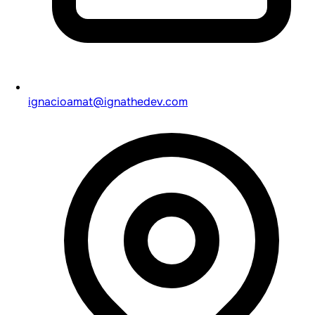
ignacioamat@ignathedev.com