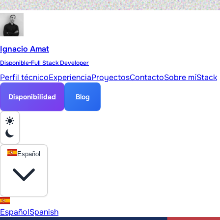
Ignacio Amat
Disponible
•
Full Stack Developer
Perfil técnico
Experiencia
Proyectos
Contacto
Sobre mí
Stack
Disponibilidad
Blog
Español
Español
Spanish