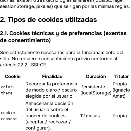
dichas, existen otras tecnologías similares (localStorage,
sessionStorage, píxeles) que se rigen por las mismas reglas.
2. Tipos de cookies utilizadas
2.1. Cookies técnicas y de preferencias (exentas
de consentimiento)
Son estrictamente necesarias para el funcionamiento del
sitio. No requieren consentimiento previo conforme al
artículo 22.2 LSSI-CE.
Cookie
Finalidad
Duración
Titular
Recordar la preferencia
Propia
Persistente
color-
de modo claro / oscuro
(Ignacio
(localStorage)
theme
elegida por el usuario.
Amat)
Almacenar la decisión
del usuario sobre el
cookie-
banner de cookies
12 meses
Propia
consent
(aceptar / rechazar /
configurar).