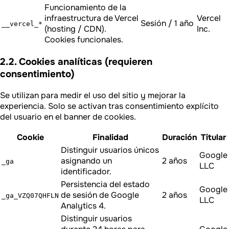
Funcionamiento de la
infraestructura de Vercel
Vercel
Sesión / 1 año
__vercel_*
(hosting / CDN).
Inc.
Cookies funcionales.
2.2. Cookies analíticas (requieren
consentimiento)
Se utilizan para medir el uso del sitio y mejorar la
experiencia. Solo se activan tras consentimiento explícito
del usuario en el banner de cookies.
Cookie
Finalidad
Duración
Titular
Distinguir usuarios únicos
Google
asignando un
2 años
_ga
LLC
identificador.
Persistencia del estado
Google
de sesión de Google
2 años
_ga_VZQ07QHFLN
LLC
Analytics 4.
Distinguir usuarios