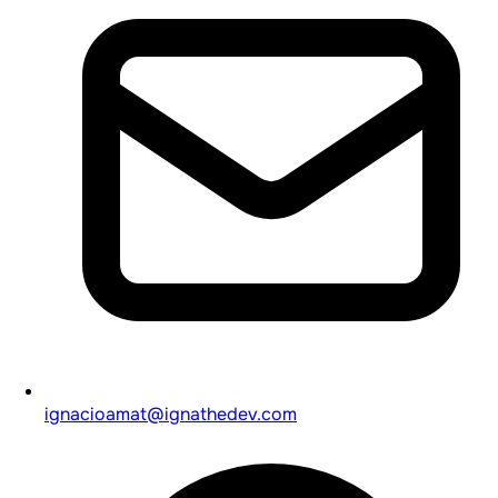
ignacioamat@ignathedev.com