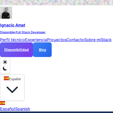
Ignacio Amat
Disponible
•
Full Stack Developer
Perfil técnico
Experiencia
Proyectos
Contacto
Sobre mí
Stack
Disponibilidad
Blog
Español
Español
Spanish