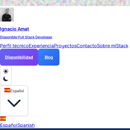
Ignacio Amat
Disponible
•
Full Stack Developer
Perfil técnico
Experiencia
Proyectos
Contacto
Sobre mí
Stack
Disponibilidad
Blog
Español
Español
Spanish