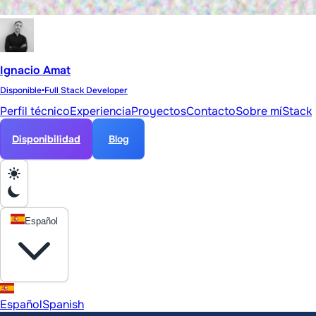
Ignacio Amat
Disponible
•
Full Stack Developer
Perfil técnico
Experiencia
Proyectos
Contacto
Sobre mí
Stack
Disponibilidad
Blog
Español
Español
Spanish