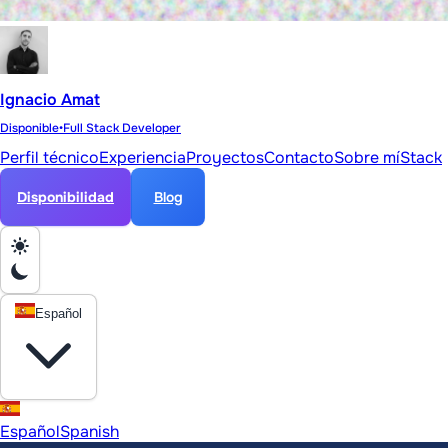
Ignacio Amat
Disponible
•
Full Stack Developer
Perfil técnico
Experiencia
Proyectos
Contacto
Sobre mí
Stack
Disponibilidad
Blog
Español
Español
Spanish