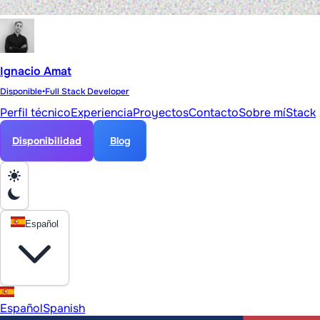
Ignacio Amat
Disponible
•
Full Stack Developer
Perfil técnico
Experiencia
Proyectos
Contacto
Sobre mí
Stack
Disponibilidad
Blog
Español
Español
Spanish