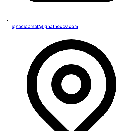
ignacioamat@ignathedev.com