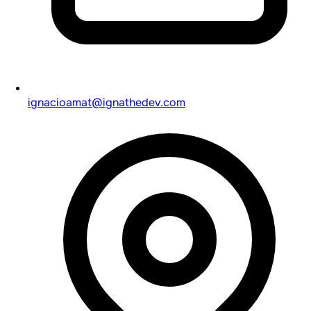
ignacioamat@ignathedev.com