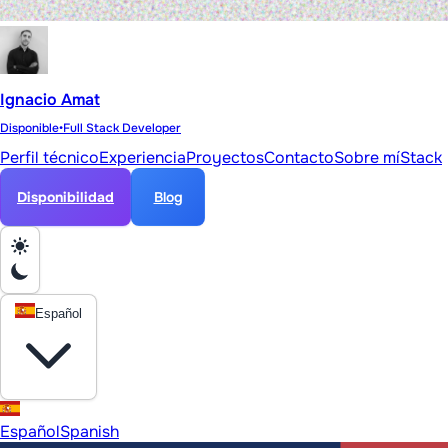
Ignacio Amat
Disponible
•
Full Stack Developer
Perfil técnico
Experiencia
Proyectos
Contacto
Sobre mí
Stack
Disponibilidad
Blog
Español
Español
Spanish