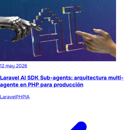
12 may 2026
Laravel AI SDK Sub-agents: arquitectura multi-
agente en PHP para producción
Laravel
PHP
IA