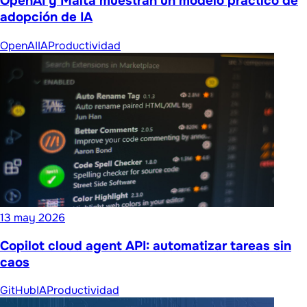
OpenAI y Malta muestran un modelo práctico de
adopción de IA
OpenAI
IA
Productividad
13 may 2026
Copilot cloud agent API: automatizar tareas sin
caos
GitHub
IA
Productividad