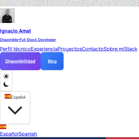
Ignacio Amat
Disponible
•
Full Stack Developer
Perfil técnico
Experiencia
Proyectos
Contacto
Sobre mí
Stack
Disponibilidad
Blog
Español
Español
Spanish