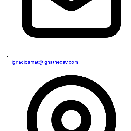
ignacioamat@ignathedev.com