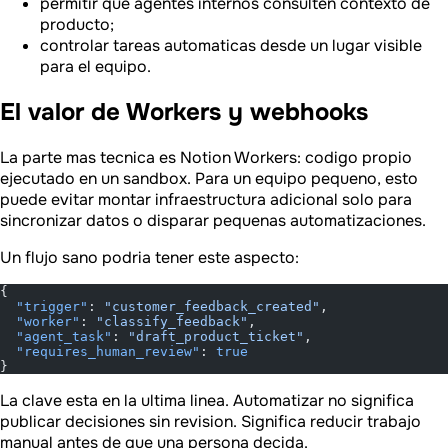
permitir que agentes internos consulten contexto de
producto;
controlar tareas automaticas desde un lugar visible
para el equipo.
El valor de Workers y webhooks
La parte mas tecnica es Notion Workers: codigo propio
ejecutado en un sandbox. Para un equipo pequeno, esto
puede evitar montar infraestructura adicional solo para
sincronizar datos o disparar pequenas automatizaciones.
Un flujo sano podria tener este aspecto:
{
  "trigger"
: 
"customer_feedback_created"
,
  "worker"
: 
"classify_feedback"
,
  "agent_task"
: 
"draft_product_ticket"
,
  "requires_human_review"
: 
true
}
La clave esta en la ultima linea. Automatizar no significa
publicar decisiones sin revision. Significa reducir trabajo
manual antes de que una persona decida.