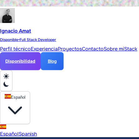
Ignacio Amat
Disponible
•
Full Stack Developer
Perfil técnico
Experiencia
Proyectos
Contacto
Sobre mí
Stack
Disponibilidad
Blog
Español
Español
Spanish