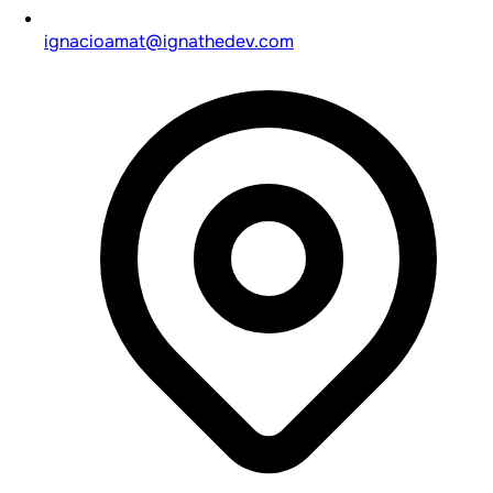
ignacioamat@ignathedev.com