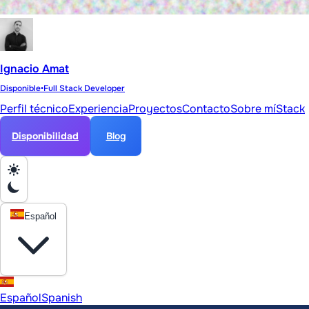
Ignacio Amat
Disponible
•
Full Stack Developer
Perfil técnico
Experiencia
Proyectos
Contacto
Sobre mí
Stack
Disponibilidad
Blog
Español
Español
Spanish